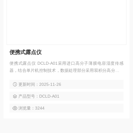
便携式露点仪
便携式露点仪 DCLD-A01采用进口高分子薄膜电容湿度传感
器，结合单片机控制技术，数据处理部分采用双积分高分辨率
精密处理芯片，具有测量精度高、使用操作简便等特点，广泛
更新时间：2025-11-26
应用于空分、天然气、石油化工、冶金、电子电力、机械制造
及其他行业中的各种非腐蚀性气体中微量水份含量的精密检
产品型号：DCLD-A01
测。
浏览量：3244