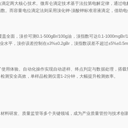
定两大核心技术。微库仑滴定技术基于法拉第电解定律，通过电
指数。而容量电位滴定法则采用溴化钾-溴酸钾标准溶液滴定，借助电
可测0.1-500gBr/100g油，溴指数可达0.1-1000mg
水平，溴价误差控制在±3%±0.2gBr，溴指数误差不超过±5%±0.
用体验。自动化操作实现自动进样、终点判定与数据处理，搭载
检测安全高效，单样品检测仅需1-2分钟，大幅提升检测效率。
料研发、质量监管等多个关键领域，成为产业质量管控与技术创