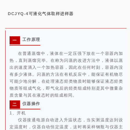
DCJYQ-4
可液化气体取样进样器
工作原理
一
在普通蒸馏中，液体在一定压强下放在一个容器内加
热，直到蒸馏完毕。在称为闪蒸的改进方法中，液体以蒸
出的速度滴入一个加热容器，因此在任何时刻，容器内没
有多少液体。
闪蒸的方法在有机反应中，能保证有机物尽
可能少地分解，在处理液态烃类物质时能够保证液态烃类
物质等组成气化，即气化后的烃类组成特别是其中微量杂
质含量与其在液态时的组成相同。
仪器操作
二
1、开机
仪器接通电源自动进入升温状态，当实测温度达到设
定温度时，仪器自动恒定温度，这时将采样钢瓶与仪器主