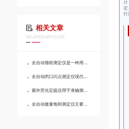
计
定
行
相关文章
RELATED ARTICLES
全自动馏程测定仪是一种用于测定液体样品沸点范围和馏程的仪器
全自动闭口闪点测定仪现代工业安全与质量控制的得力助手
紫外荧光定硫仪用于准确测定样品中硫含量的高灵敏度分析仪器
全自动微量饱和测定仪主要用于测量液体的饱和蒸气压