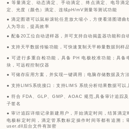
●
等量滴定、动态滴定、手动滴定、终点滴定、电导滴定、
定、光度（颜色）滴定、连续pH/mV测量等测试功能
●
滴定图谱可以鼠标滚轮任意放大缩小，方便看清图谱曲线
人为导出，提高效率
●
配备20工位自动进样器，并可支持自动揭盖器功能和自
●
支持天平数据传输功能，可快速复制天平称量数据到样
●
可进行多重自检功能，具备 PH 电极校准功能；具
块，可远程控制仪器
●
可储存应用方案，并实现一键调用；电脑存储数据及方
●
支持LIMS系统接口：支持LIMS 系统分析结果数据可以
●
符合 FDA、GLP、GMP、AOAC 规范,具备审计
子签名
●
审计追踪详细记录新建用户，开始滴定时间，结算滴定
电极标定时间，滴定管系数标定操作时间等都有追溯；
user.dll后台文件有加密