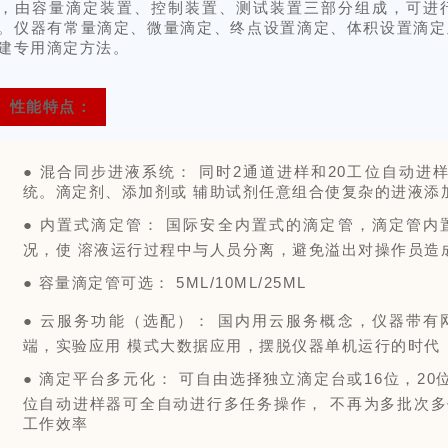
，由容量滴定装置、控制装置、测试装置三部分组成，可进
。仪器有常量滴定、微量滴定、终点设置滴定、体积设置滴定
建专用滴定方法。
性能特点：
● 混合同步进液系统： 同时2通道进样和20工位自动
统。滴定剂、添加剂或 辅助试剂任意组合使复杂的进液添
●
内置式滴定管： 国际安全内置式的滴定管，滴定管内
况，使 溶液运行过程中与人员分离，避免溢出对操作员造
●
容量滴定管可选： 5ML/10ML/25ML
●
云服务功能（选配）： 国内用云服务概念，仪器带有
端，实验应用 模式大数据应用，摆脱仪器单机运行的时代
●
滴定平台多元化： 可自由选择独立滴定台或16位，20位
位自动进样器可全自动进行多任务操作， 不再为多批次
工作效率