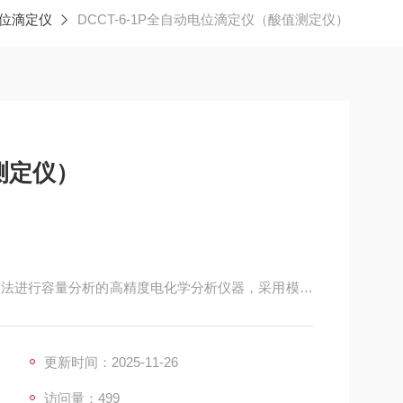
位滴定仪
DCCT-6-1P全自动电位滴定仪（酸值测定仪）
测定仪）
位滴定法进行容量分析的高精度电化学分析仪器，采用模块
置三部分组成，可进行酸碱滴定、氧化还原、沉淀和
、终点设置滴定、体积设置滴定及模式滴定等功能，
更新时间：2025-11-26
访问量：499