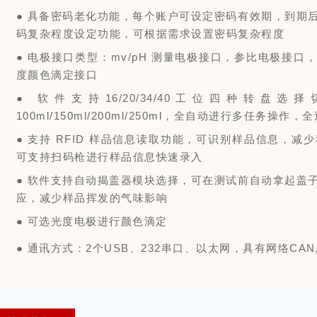
●
具备密码老化功能，每个账户可设定密码有效期，到期
码复杂程度设定功能，可根据需求设置密码复杂程度
●
电极接口类型：mv/pH 测量电极接口，参比电极接口，
度颜色滴定接口
●
软件支持16/20/34/40工位四种转
100ml/150ml/200ml/250ml，全自动进行多任务
●
支持 RFID 样品信息读取功能，可识别样品信息，
可支持扫码枪进行样品信息快速录入
●
软件支持自动揭盖器模块选择，可在测试前自动拿起盖
应，减少样品挥发的气味影响
●
可选光度电极进行颜色滴定
●
通讯方式：2个USB、232串口、以太网，具有网络CA