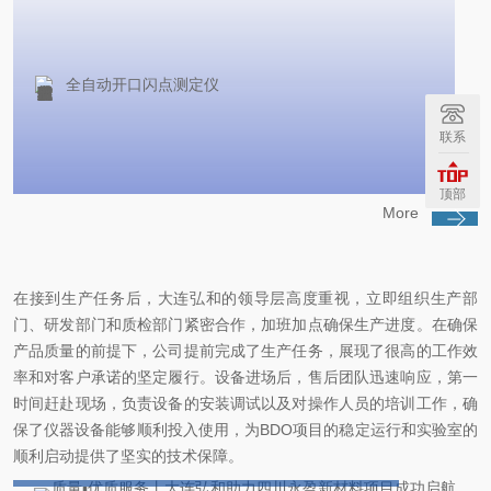
全自动开口闪点测定仪
联系
顶部
More
在接到生产任务后，大连弘和的领导层高度重视，立即组织生产部
门、研发部门和质检部门紧密合作，加班加点确保生产进度。在确保
产品质量的前提下，公司提前完成了生产任务，展现了很高的工作效
率和对客户承诺的坚定履行。设备进场后，售后团队迅速响应，第一
时间赶赴现场，负责设备的安装调试以及对操作人员的培训工作，确
保了仪器设备能够顺利投入使用，为BDO项目的稳定运行和实验室的
顺利启动提供了坚实的技术保障。